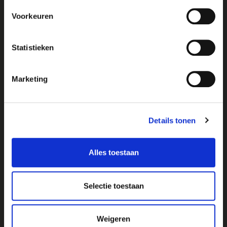
Voorkeuren
Statistieken
Marketing
Details tonen
MARCHÉS
En Dordogne, il y a effectivement des petits
Alles toestaan
marchés régionaux tous les jours. Les
marchés les plus proches : à Issigeac, il y a
un magnifique marché le dimanche matin et
Selectie toestaan
à Beaumont, le marché hebdomadaire se
tient le mardi et le samedi. Il existe d’autres
marchés spécialisés pendant la saison des
Weigeren
champignons et des truffes et des marchés