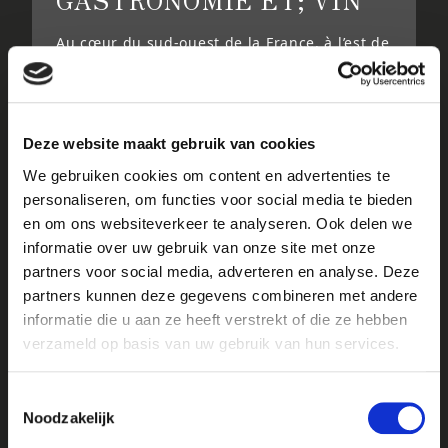
Au cœur du sud-ouest de la France, à l’est de
Bordeaux, le vignoble de Bergerac s’étend
sur les deux rives de la Dordogne, près de la
ville de Bergerac. Un cadre idyllique, où la
nature s’exprime pleinement et avec
Deze website maakt gebruik van cookies
panache et où règnent la douceur de vivre et
la convivialité : un pays de rêve pour les
We gebruiken cookies om content en advertenties te
amateurs de vin. Surtout lorsqu’il est associé
personaliseren, om functies voor social media te bieden
à de délicieux plats de produits locaux,
en om ons websiteverkeer te analyseren. Ook delen we
comme le foie gras, les fraises, les cabécous
informatie over uw gebruik van onze site met onze
et les noix du Périgord.
partners voor social media, adverteren en analyse. Deze
partners kunnen deze gegevens combineren met andere
informatie die u aan ze heeft verstrekt of die ze hebben
CONSULTER
verzameld op basis van uw gebruik van hun services.
Toestemmingsselectie
Noodzakelijk