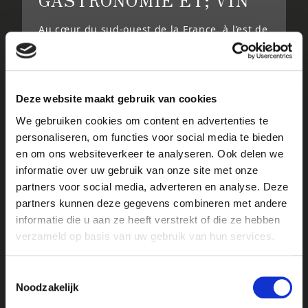
Au cœur du sud-ouest de la France, à l’est de
Bordeaux, le vignoble de Bergerac s’étend
sur les deux rives de la Dordogne, près de la
ville de Bergerac. Un cadre idyllique, où la
nature s’exprime pleinement et avec
Deze website maakt gebruik van cookies
panache et où règnent la douceur de vivre et
la convivialité : un pays de rêve pour les
We gebruiken cookies om content en advertenties te
amateurs de vin. Surtout lorsqu’il est associé
personaliseren, om functies voor social media te bieden
à de délicieux plats de produits locaux,
en om ons websiteverkeer te analyseren. Ook delen we
comme le foie gras, les fraises, les cabécous
informatie over uw gebruik van onze site met onze
et les noix du Périgord.
partners voor social media, adverteren en analyse. Deze
partners kunnen deze gegevens combineren met andere
informatie die u aan ze heeft verstrekt of die ze hebben
CONSULTER
verzameld op basis van uw gebruik van hun services.
Toestemmingsselectie
Noodzakelijk