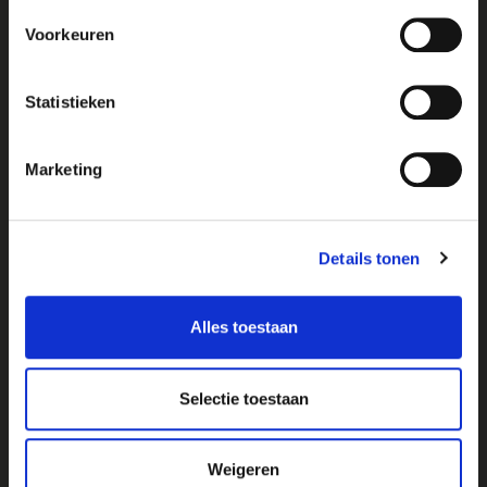
Voorkeuren
Statistieken
Marketing
Details tonen
MARCHÉS
En Dordogne, il y a effectivement des petits
Alles toestaan
marchés régionaux tous les jours. Les
marchés les plus proches : à Issigeac, il y a
un magnifique marché le dimanche matin et
Selectie toestaan
à Beaumont, le marché hebdomadaire se
tient le mardi et le samedi. Il existe d’autres
marchés spécialisés pendant la saison des
Weigeren
champignons et des truffes et des marchés