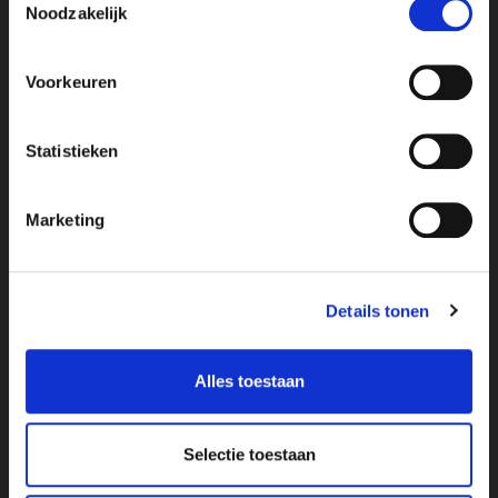
Noodzakelijk
5.0
uit 5 reviews
Voorkeuren
LOCATIE
Statistieken
COMMUNICATIE
NETHEID
Marketing
AANKOMST
PRIJS/KWALITEIT
Details tonen
Alles toestaan
LAAT EEN REVIEW ACHTER
Selectie toestaan