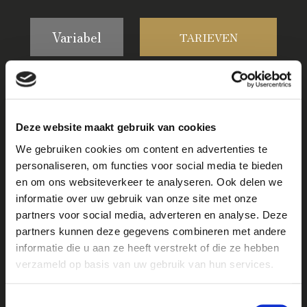
Variabel
TARIEVEN
HOOGSEIZOEN
1 jul. t/m 30 sep. 2026
Deze website maakt gebruik van cookies
€1395 per
We gebruiken cookies om content en advertenties te
TARIEVEN
week
personaliseren, om functies voor social media te bieden
en om ons websiteverkeer te analyseren. Ook delen we
informatie over uw gebruik van onze site met onze
partners voor social media, adverteren en analyse. Deze
partners kunnen deze gegevens combineren met andere
informatie die u aan ze heeft verstrekt of die ze hebben
verzameld op basis van uw gebruik van hun services.
REVIEWS
Toestemmingsselectie