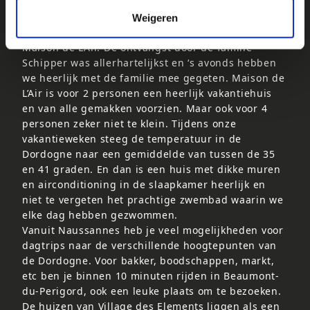
Van zaterdag 9 tot zaterdag 23 augustus hebben
Weigeren
wij 2 heerlijke vakantieweken vakantie gehad in
Maison de L’Air. De ontvangst door de familie
Schipper was allerhartelijkst en ‘s avonds hebben
we heerlijk met de familie mee gegeten. Maison de
L’Air is voor 2 personen een heerlijk vakantiehuis
en van alle gemakken voorzien. Maar ook voor 4
personen zeker niet te klein. Tijdens onze
vakantieweken steeg de temperatuur in de
Dordogne naar een gemiddelde van tussen de 35
en 41 graden. En dan is een huis met dikke muren
en airconditioning in de slaapkamer heerlijk en
niet te vergeten het prachtige zwembad waarin we
elke dag hebben gezwommen.
Vanuit Naussannes heb je veel mogelijkheden voor
dagtrips naar de verschillende hoogtepunten van
de Dordogne. Voor bakker, boodschappen, markt,
etc ben je binnen 10 minuten rijden in Beaumont-
du-Perigord, ook een leuke plaats om te bezoeken.
De huizen van Village des Elements liggen als een